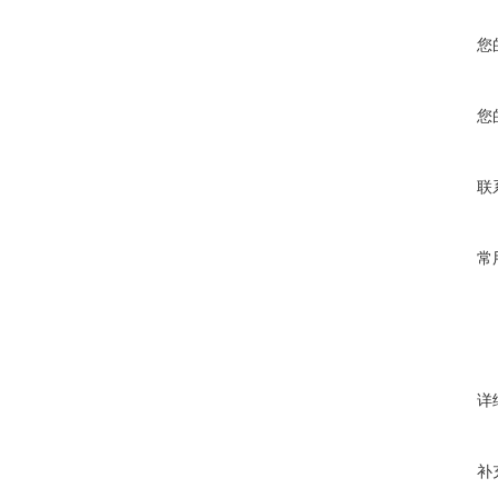
您
您
联
常
详
补