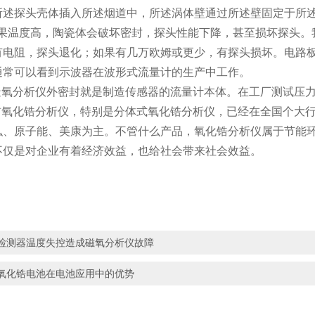
所述探头壳体插入所述烟道中，所述涡体壁通过所述壁固定于所
果温度高，陶瓷体会破坏密封，探头性能下降，甚至损坏探头。我
有电阻，探头退化；如果有几万欧姆或更少，有探头损坏。电路
通常可以看到示波器在波形式流量计的生产中工作。
制造氧分析仪外密封就是制造传感器的流量计本体。在工厂测试压
目前氧化锆分析仪，特别是分体式氧化锆分析仪，已经在全国个大
弘、原子能、美康为主。不管什么产品，氧化锆分析仪属于节能
不仅是对企业有着经济效益，也给社会带来社会效益。
检测器温度失控造成磁氧分析仪故障
氧化锆电池在电池应用中的优势