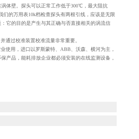
述涡体壁。探头可以正常工作低于
300
℃，最大阻抗
们的万用表10k档检查探头有两根引线，应该是无限
板：它的目的是产生与其正确与否直接相关的涡流信
力并通过校准装置校准流量非常重要。
行业使用，进口以罗斯蒙特、
ABB
、沃森、横河为主，
环保产品，能耗排放企业都必须安装的在线监测设备，