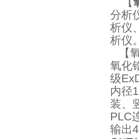
【
分析
析仪
析仪
【氧
氧化
级Ex
内径1
装、竖
PLC
输出4