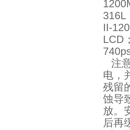
120
316
II-1
LCD；
740ps
注
电，
残留
蚀导
放。
后再