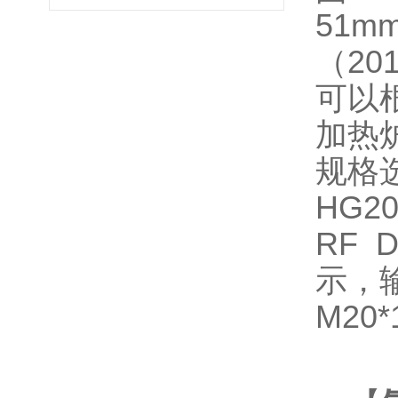
51m
（20
可以
加热
规格
HG20
RF D
示，
M20*