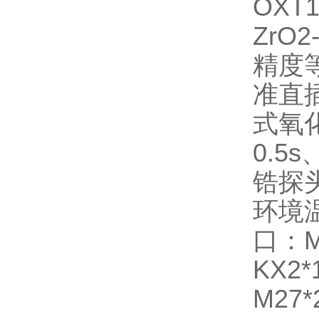
OXT
ZrO
精度
准直
式氧
0.5
锆探头
环境温
口：M2
KX2
M27