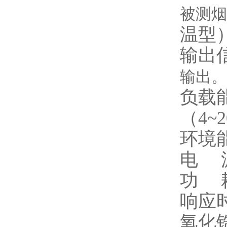
被测烟
温型
输出
输出。
负载能
（4~
环境能
电 源
功 
响应
氧化