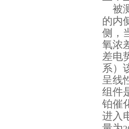
被
的内
侧，
氧浓
差电
系）
呈线
组件
铂催
进入
量为
2