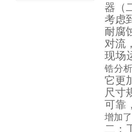
器（
考虑
耐腐
对流
现场
锆分
它更
尺寸
可靠
增加了
二：