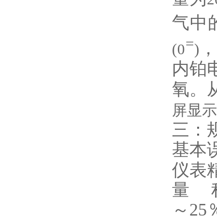
气中
=
(0
)
内铂
氧。
屏显示
三：
基本
仪表
量 程
～25